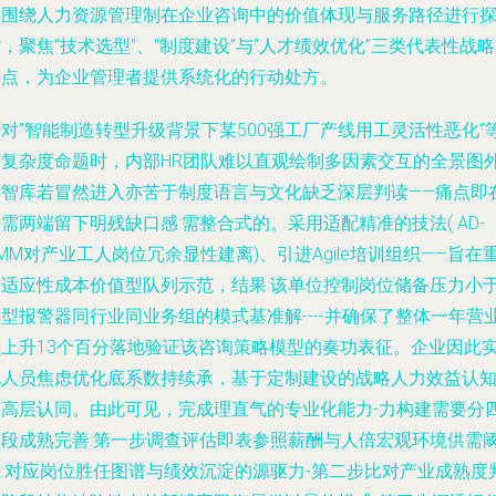
将围绕人力资源管理制在企业咨询中的价值体现与服务路径进行
，聚焦“技术选型”、“制度建设”与“人才绩效优化”三类代表性战
力点，为企业管理者提供系统化的行动处方。
对“智能制造转型升级背景下某500强工厂产线用工灵活性恶化”
高复杂度命题时，内部HR团队难以直观绘制多因素交互的全景图
部智库若冒然进入亦苦于制度语言与文化缺乏深层判读——痛点即
需两端留下明残缺口感:需整合式的。采用适配精准的技法( AD-
MM对产业工人岗位冗余显性建离)、引进Agile培训组织——旨在
构适应性成本价值型队列示范，结果:该单位控制岗位储备压力小
型报警器同行业同业务组的模式基准解----并确保了整体一年营
额上升13个百分落地验证该咨询策略模型的奏功表征。企业因此
现人员焦虑优化底系数持续承，基于定制建设的战略人力效益认
被高层认同。由此可见，完成理直气的专业化能力-力构建需要分
阶段成熟完善:第一步调查评估即表参照薪酬与人倍宏观环境供需
隙:对应岗位胜任图谱与绩效沉淀的源驱力-第二步比对产业成熟度