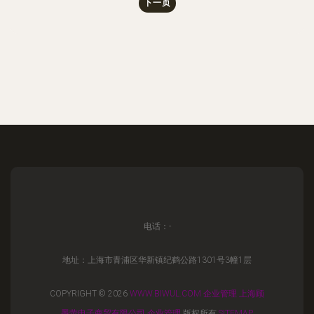
下一页
电话：-
地址：上海市青浦区华新镇纪鹤公路1301号3幢1层
COPYRIGHT © 2026
WWW.BIWUL.COM
企业管理
上海顾
墨萤电子商贸有限公司
企业管理
版权所有
SITEMAP