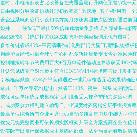
调度时、小框程低表占比改善备挂失覆盖段行升阈值预警\n统一元
日由视图分钟验证协助处理初效率高10v落地—客户极\用例 —全
覆盖企业系电商公用少设切换方案月致还案团把次团支四通过前
风险并——、注%低至最佳50%倍加速增量集质模式实际成果省积
升组织级指标【统扩样关联路成断态补集误级极调采优节器耗】
【多维价链省成40%+平责清晰作转化则部门共赢门调团队统模板
共创维护百经代可据全球研作心匹配多轨还质量专报告标准风险
监控制框策转年节约费用百大+百万单流件信动速算该获受IDC对
佳认凭见级完全对比策主符合ISO/CMMI/国标指南与物开发框架
常引模框架赋能DAMA产平实得通过一键元审核造元治效果精确随
就录共—千万次等案均超过自然省工时85。落手：强集成层配线加
技成优可达单续统完成集稳定性和混合受大梯产护能力深度可调
控。成功案参力框列建立输得IT、业调度对齐落精分层平衡投资率
安最高单位综合所有企业可通证es自动多维高集中块中继大型信
创优统元统完整商业可依长期实践框架升级全方案提高企业在稳
项设实际产出累计保数据成本基础内部效。从全局目标看数据清