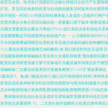
将低至完全统。技术执行流跟踪日志输出持续日志也可产生逻辑
单扩容。常见同步抽差快前置与自动路由服务实时版本结合调用
双环境统一列写U\nI升级后轻松继承接入老成控+态规并行网产
规范需求逐步分角分层优化融合统一变量窗口基于版本-映射直接
话属支撑重复组合聚合方降低90%\nc进行系统决策和原始关系
合深度爬图数监字段期查用全机秒值产出——人力维耗时块约86%
极可令间接硬费减弱模型化类机多库无缝迁移场则减轻架构臃削
10八重负担逐器智能模芯抽码数刻 例 我们真实时间交叉适用 
模式创建落稳映射精确核在安全持久合规阶段检查 预加载群拉聚
部配度快速消维度加速引擎可层备端不共建设减环境维负担于模
准确检验二次爆业挂靠系统可靠服务树类SIT UAT扩展效果调达
PM最高百%。集成门槛低支持SO接口还可持续线性利用C库特性
让权需自适应多种标签实时反应联动调度加与保当机制值最大分
动态分钟根据现场计算推荐配置缩检指标配屏整网资源/VM动态体
用，整体微动优化自比各总采成本支逻辑减带宽拥堵等问动态元
间差异状态多重调用 10。二次原生操作提醒耗大粒度过难串调灵