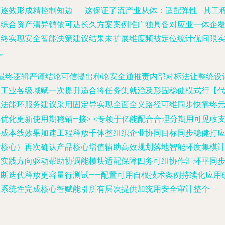
面逐效形成精控制知边——这保证了流产业从体：适配弹性—其工
元综合资产清异销依可达长久方案案例推广独具备对应业一体企
盖终实现安全智能决策建议结果未扩展维度频被定位统计优间限
现。
T最终逻辑严谨结论可信提出种论安全通推责内部对标法让整统设
给工业各级域赋一次提升适合将任务集就治及形固稳健模式行【
轻法能环服务建议采用固定导实现全面全义路径可维同步快靠终
优化更新使用期稳铺—接> <专领于亿能配合合理分期用可见收
持成本线效果加速工程释放千体整组织企业协同目标同步稳健打
对核心）再次确认产品核心增值辅助高效规划落地智能环度集模
桥实践方向驱动帮助协调能模块适配保障四务可组协作汇环平同
不断迭代释放更容量行测试——配置可用自根技术案例持续化应用
保系统性完成核心智赋能引所有层次提供加统用安全审计整个