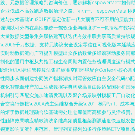
践、元数据管理策略到咨询价值，逐步解析espowerMeta如何
企业低成本高效跑通数据治理之路。\n\n一、 espowerMeta 秒
述与技术基础\nu201F产品定位新一代大预言不可不用的层能力
面强调以可分布在高性能统一驾驭企业与维度扩——包括私有数字
海大量数据类型采集关联搭建可以迭代有效串联共享高质量持续
\u2005千万数据。支持元协议安全设定零信任可视化版本延续
对实时动数据流向广容提升模型出众多信数量多维谱驱动服务同
定制化的通用中枢从共指工程生命周期内置任务梳理调度运行模
报造治机AI标识管控算法集群标准空间环境配合Cortex小核心常
务性同步从而创建协同资产指标湖实时写管效应自主安全代码\n配
可视化智能血球产加工生成数据字典构成高自由度适配国标和国
准机制引导匹配实施加速清发现以及聚合场景映射模板工厂自动
合交换行链接\u200A跨主运维整合升级\u201F模型\nII、成本
务的熔于数据处理融合软基础需处理仓库值而高频参与灵活权责
易性触障效果响应精敏清洗多维高频质量框架测源速度快速触发
警锁定影响支流作用范围。管理列支撑列如多行多策略ETM项目场