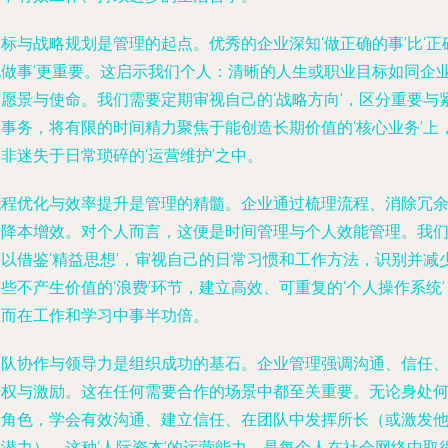
标与战略规划是管理的起点。优秀的企业深知‘做正确的事’比‘正
地做事’更重要。这启示我们个人：清晰的人生或职业目标如同企
的愿景与使命。我们需要定期审视自己的‘战略方向’，区分重要与
急事务，将有限的时间精力聚焦于能创造长期价值的‘核心业务’上
非迷失于日常琐碎的‘运营维护’之中。
流程优化与效率提升是管理的精髓。企业通过梳理流程、消除冗
来降本增效。对个人而言，这便是时间管理与个人效能管理。我
可以借鉴‘精益思想’，审视自己的日常习惯和工作方法，识别并减
些不产生价值的‘浪费’环节，建立高效、可重复的‘个人操作系统’
从而在工作和学习中事半功倍。
团队协作与领导力是组织成功的基石。企业管理强调沟通、信任
授权与激励。这在任何需要合作的场景中都至关重要。无论身处
种角色，学会有效沟通、建立信任、在团队中发挥所长（或激发
人潜力），这种‘人际资本’的运营能力，是每个人在社会网络中取