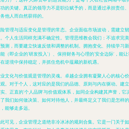
成功的关键。真正的领导力不是职位赋予的，而是通过承担责任
服务他人而自然获得的。
风险管理与适应变化是管理的常态。企业面临市场波动，需建立
性。个人生活同样充满不确定性。管理思维教会我们：不追求完
的预测，而要建立快速反馈和调整的机制。拥抱变化、持续学习
能（即企业的‘研发投入’）、保持财务与心理的‘安全边际’，能让
们在逆境中保持稳定，并抓住危机中蕴藏的新机遇。
企业文化与价值观是管理的灵魂。卓越企业拥有凝聚人心的核心
值观。对于个人，这对应的是我们的品德、原则与内在驱动。建
坚实、正直的‘个人品牌’与价值观体系，如同企业构建其声誉，它
定了我们如何做决策、如何对待他人，并最终定义了我们是怎样
人，能够走多远。
由此可见，企业管理之道绝非冷冰冰的规则合集。它是一门关于