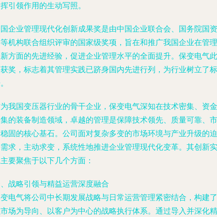
发挥引领作用的生动写照。
全国企业管理现代化创新成果奖是由中国企业联合会、国务院国
委等机构联合组织评审的国家级奖项，旨在和推广我国企业在管
创新方面的先进经验，促进企业管理水平的全面提升。保变电气
次获奖，标志着其管理实践已跻身国内先进行列，为行业树立了
杆。
作为我国变压器行业的骨干企业，保变电气深知在技术密集、资
密集的装备制造领域，卓越的管理是保障技术领先、质量可靠、
场稳固的核心基石。公司面对复杂多变的市场环境与产业升级的
切需求，主动求变，系统性地推进企业管理现代化变革。其创新
践主要聚焦于以下几个方面：
一、战略引领与精益运营深度融合
保变电气将公司中长期发展战略与日常运营管理紧密结合，构建
以市场为导向、以客户为中心的战略执行体系。通过导入并深化