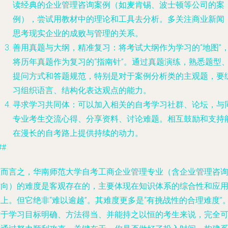
读经典的企业管理咨询案例（如麦肯锡、波士顿等公司的案
例），尝试用教材中的理论和工具去分析。多关注商业新闻
思考现实企业的成败与管理的关系。
善用真题与大纲，精准复习
：将考试大纲作为学习的“地图”
将历年真题作为复习的“指南针”。通过真题演练，熟悉题型
提问方式和答题规范，特别是对于案例分析类的主观题，要
习组织语言、结构化表达观点的能力。
寻求学习共同体
：可以加入相关的自考学习社群、论坛，与
专业考生交流心得、分享资料、讨论难题。相互鼓励和支持
在漫长的自考路上提供持续的动力。
##
总而言之，华南师范大学自考工商企业管理专业（含企业管理咨
方向）的难度是客观存在的，主要体现在知识体系的综合性和应
上。但它绝非“难以逾越”。其难度更多是“有挑战性的合理难度”
对于学习目标明确、方法得当、并能持之以恒的考生来说，完全