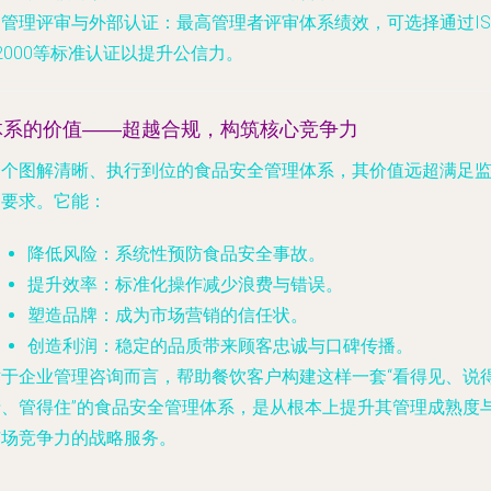
.
管理评审与外部认证
：最高管理者评审体系绩效，可选择通过IS
2000等标准认证以提升公信力。
体系的价值——超越合规，构筑核心竞争力
一个图解清晰、执行到位的食品安全管理体系，其价值远超满足
管要求。它能：
降低风险
：系统性预防食品安全事故。
提升效率
：标准化操作减少浪费与错误。
塑造品牌
：成为市场营销的信任状。
创造利润
：稳定的品质带来顾客忠诚与口碑传播。
对于企业管理咨询而言，帮助餐饮客户构建这样一套“看得见、说
清、管得住”的食品安全管理体系，是从根本上提升其管理成熟度
市场竞争力的战略服务。