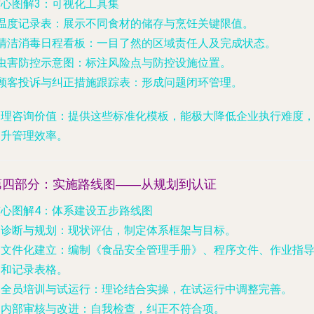
核心图解3：可视化工具集
温度记录表
：展示不同食材的储存与烹饪关键限值。
清洁消毒日程看板
：一目了然的区域责任人及完成状态。
虫害防控示意图
：标注风险点与防控设施位置。
顾客投诉与纠正措施跟踪表
：形成问题闭环管理。
管理咨询价值
：提供这些标准化模板，能极大降低企业执行难度
提升管理效率。
第四部分：实施路线图——从规划到认证
核心图解4：体系建设五步路线图
.
诊断与规划
：现状评估，制定体系框架与目标。
.
文件化建立
：编制《食品安全管理手册》、程序文件、作业指
书和记录表格。
.
全员培训与试运行
：理论结合实操，在试运行中调整完善。
.
内部审核与改进
：自我检查，纠正不符合项。