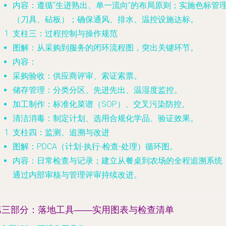
内容
：遵循“生进熟出、单一流向”的布局原则；实施色标管
（刀具、砧板）；确保通风、排水、温控设施达标。
支柱三：过程控制与操作规范
图解
：从采购到服务的闭环流程图，突出关键环节。
内容
：
采购验收
：供应商评审、索证索票。
储存管理
：分类分区、先进先出、温湿度监控。
加工制作
：标准化菜谱（SOP）、交叉污染防控。
清洁消毒
：制定计划、选用合规化学品、验证效果。
支柱四：监测、追溯与改进
图解
：PDCA（计划-执行-检查-处理）循环图。
内容
：日常检查与记录；建立从餐桌到农场的全程追溯系统
通过内部审核与管理评审持续改进。
第三部分：落地工具——实用图表与检查清单