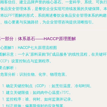
得顾客信任、建立品牌声誉的核心基石。一套科学、系统、可执
的食品安全管理体系，是餐饮企业实现可持续发展的关键保障。
文将以PPT图解的形式，系统阐述餐饮业食品安全管理体系的构建
架、核心要素与实施路径，为企业管理咨询提供清晰指引。
第一部分：体系基石——HACCP原理图解
心图解1：HACCP七大原理流程图
图解示意
：一个从“原料采购”到“成品服务”的线性流程，在关键环
CCP）设置控制点与监测程序。
要点解析
：
.
危害分析
：识别生物、化学、物理危害。
确定关键控制点（CCP）
：如烹饪温度、冷却时间。
建立关键限值
：如鸡肉中心温度≥75℃。
监控程序
：谁、何时、如何监测并记录。
纠正措施
：偏离限值时的应急预案。