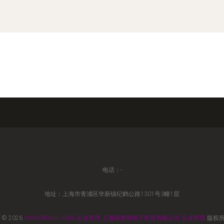
电话：-
地址：上海市青浦区华新镇纪鹤公路1301号3幢1层
 © 2026
WWW.BIWUL.COM
企业管理
上海顾墨萤电子商贸有限公司
企业管理
版权